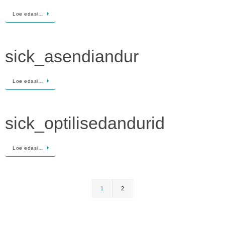
Loe edasi…
sick_asendiandur
Loe edasi…
sick_optilisedandurid
Loe edasi…
1
2