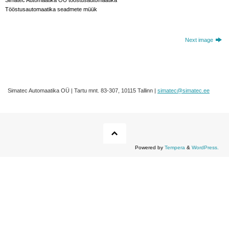
Tööstusautomaatika seadmete müük
Next image
Simatec Automaatika OÜ | Tartu mnt. 83-307, 10115 Tallinn |
simatec@simatec.ee
Powered by
Tempera
&
WordPress.