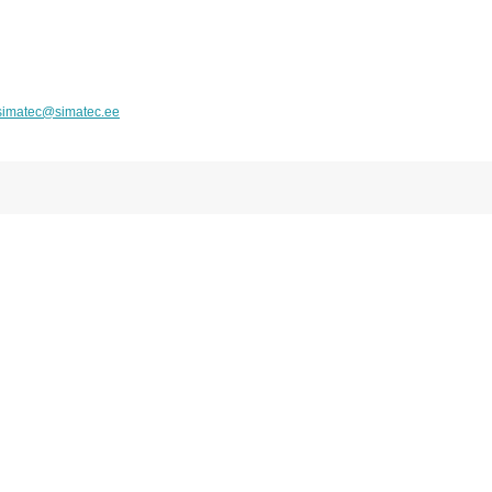
simatec@simatec.ee