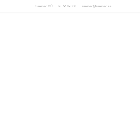
Simatec OÜ Tel. 5107800
simatec@simatec.ee